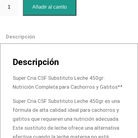
S
Añadir al carrito
u
p
e
Descripción
r
C
r
Descripción
i
a
Super Cria CSF Substituto Leche 450gr:
C
Nutrición Completa para Cachorros y Gatitos**
S
F
Super Cria CSF Substituto Leche 450gr es una
S
fórmula de alta calidad ideal para cachorros y
u
gatitos que requieren una nutrición adecuada.
b
Este sustituto de leche ofrece una alternativa
s
efectiva cuando la leche materna no está