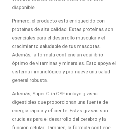
t
disponible.
i
Primero, el producto está enriquecido con
t
proteínas de alta calidad. Estas proteínas son
u
esenciales para el desarrollo muscular y el
t
crecimiento saludable de tus mascotas.
o
Además, la fórmula contiene un equilibrio
L
óptimo de vitaminas y minerales. Esto apoya el
e
sistema inmunológico y promueve una salud
c
general robusta.
h
e
Además, Super Cría CSF incluye grasas
4
digestibles que proporcionan una fuente de
5
energía rápida y eficiente. Estas grasas son
0
cruciales para el desarrollo del cerebro y la
g
función celular. También, la fórmula contiene