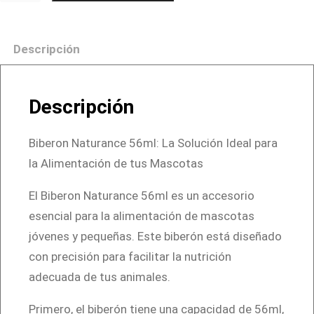
b
e
Descripción
r
o
n
Descripción
N
a
Biberon Naturance 56ml: La Solución Ideal para
t
la Alimentación de tus Mascotas
u
r
El Biberon Naturance 56ml es un accesorio
a
esencial para la alimentación de mascotas
n
jóvenes y pequeñas. Este biberón está diseñado
c
con precisión para facilitar la nutrición
e
adecuada de tus animales.
5
Primero, el biberón tiene una capacidad de 56ml,