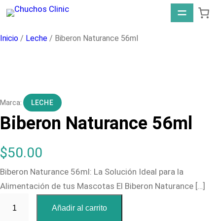
Saltar
al
contenido
Inicio
/
Leche
/ Biberon Naturance 56ml
LECHE
Biberon Naturance 56ml
$
50.00
Biberon Naturance 56ml: La Solución Ideal para la
Alimentación de tus Mascotas El Biberon Naturance […]
B
Añadir al carrito
i