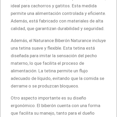
6
ideal para cachorros y gatitos. Esta medida
m
permite una alimentación controlada y eficiente.
l
Además, está fabricado con materiales de alta
c
calidad, que garantizan durabilidad y seguridad.
a
n
Además, el Naturance Biberón Naturance incluye
t
una tetina suave y flexible. Esta tetina está
i
diseñada para imitar la sensación del pecho
d
materno, lo que facilita el proceso de
a
alimentación. La tetina permite un flujo
d
adecuado de líquido, evitando que la comida se
derrame o se produzcan bloqueos.
Otro aspecto importante es su diseño
ergonómico. El biberón cuenta con una forma
que facilita su manejo, tanto para el dueño