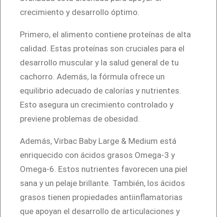
M
crecimiento y desarrollo óptimo.
e
Primero, el alimento contiene proteínas de alta
d
calidad. Estas proteínas son cruciales para el
i
desarrollo muscular y la salud general de tu
u
cachorro. Además, la fórmula ofrece un
m
equilibrio adecuado de calorías y nutrientes.
1
Esto asegura un crecimiento controlado y
2
previene problemas de obesidad.
K
g
Además, Virbac Baby Large & Medium está
c
enriquecido con ácidos grasos Omega-3 y
a
Omega-6. Estos nutrientes favorecen una piel
n
sana y un pelaje brillante. También, los ácidos
t
grasos tienen propiedades antiinflamatorias
i
que apoyan el desarrollo de articulaciones y