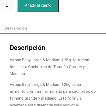
V
Añadir al carrito
i
r
b
Descripción
a
c
B
Descripción
a
b
Virbac Baby Large & Medium 12Kg: Nutrición
y
Ideal para Cachorros de Tamaño Grande y
L
Mediano
a
r
Virbac Baby Large & Medium 12kg es un
g
alimento premium formulado para cachorros de
e
tamaño grande y mediano. Esta fórmula
&
avanzada está diseñada para apoyar el