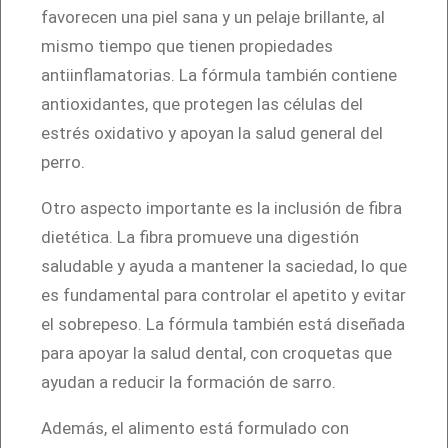
3
favorecen una piel sana y un pelaje brillante, al
K
mismo tiempo que tienen propiedades
g
antiinflamatorias. La fórmula también contiene
c
antioxidantes, que protegen las células del
a
estrés oxidativo y apoyan la salud general del
n
perro.
t
Otro aspecto importante es la inclusión de fibra
i
dietética. La fibra promueve una digestión
d
saludable y ayuda a mantener la saciedad, lo que
a
es fundamental para controlar el apetito y evitar
d
el sobrepeso. La fórmula también está diseñada
para apoyar la salud dental, con croquetas que
ayudan a reducir la formación de sarro.
Además, el alimento está formulado con