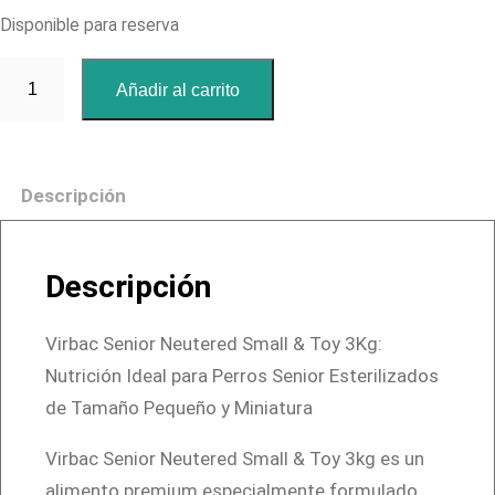
Disponible para reserva
V
Añadir al carrito
i
r
b
Descripción
a
c
S
Descripción
e
n
Virbac Senior Neutered Small & Toy 3Kg:
i
Nutrición Ideal para Perros Senior Esterilizados
o
de Tamaño Pequeño y Miniatura
r
N
Virbac Senior Neutered Small & Toy 3kg es un
e
alimento premium especialmente formulado