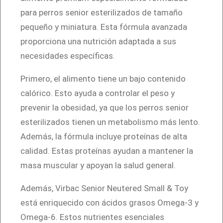
u
para perros senior esterilizados de tamaño
t
pequeño y miniatura. Esta fórmula avanzada
e
proporciona una nutrición adaptada a sus
r
necesidades específicas.
e
Primero, el alimento tiene un bajo contenido
d
calórico. Esto ayuda a controlar el peso y
S
prevenir la obesidad, ya que los perros senior
m
esterilizados tienen un metabolismo más lento.
a
Además, la fórmula incluye proteínas de alta
l
calidad. Estas proteínas ayudan a mantener la
l
masa muscular y apoyan la salud general.
&
T
Además, Virbac Senior Neutered Small & Toy
o
está enriquecido con ácidos grasos Omega-3 y
y
Omega-6. Estos nutrientes esenciales