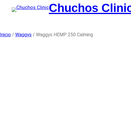
Saltar
Chuchos Clini
al
contenido
Inicio
/
Waggys
/ Waggys HEMP 250 Calming