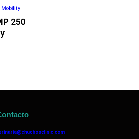
MP 250
ty
ontacto
erinaria@chuchosclinic.com