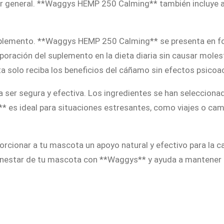
star general. **Waggys HEMP 250 Calming** también incluye 
m
i
n
 suplemento. **Waggys HEMP 250 Calming** se presenta en f
g
rporación del suplemento en la dieta diaria sin causar mole
c
 solo reciba los beneficios del cáñamo sin efectos psicoac
a
ser segura y efectiva. Los ingredientes se han seleccionad
n
es ideal para situaciones estresantes, como viajes o cam
t
i
d
cionar a tu mascota un apoyo natural y efectivo para la c
a
ienestar de tu mascota con **Waggys** y ayuda a mantener s
d