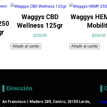
Waggys CBD
Waggys HE
250
Wellness 125gr
Mobili
gr
$
530.00
$
550.00
Añadir al carrito
Añadir al carrito
▌Dirección
▌C
Av Francisco I. Madero 289, Centro, 35150 Lerdo,
vet