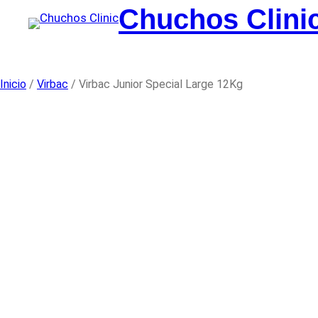
Saltar
Chuchos Clini
al
contenido
Inicio
/
Virbac
/ Virbac Junior Special Large 12Kg