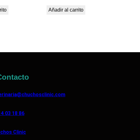
rito
Añadir al carrito
ontacto
erinaria@chuchosclinic.com
14 03 18 86
chos Clinic