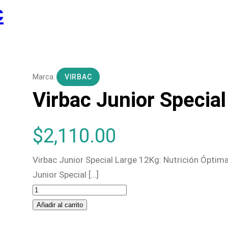
c
VIRBAC
Virbac Junior Specia
$
2,110.00
Virbac Junior Special Large 12Kg: Nutrición Ópti
Junior Special […]
V
i
Añadir al carrito
r