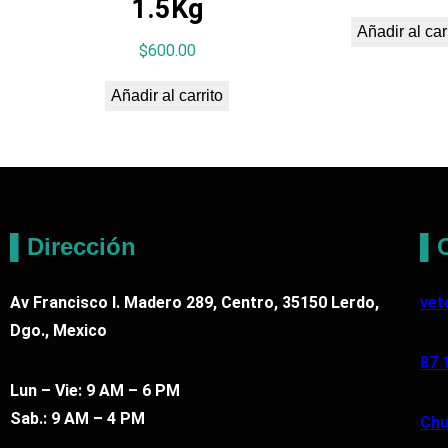
1.5Kg
a
Añadir al car
d
$
600.00
Añadir al carrito
▌Dirección
▌C
Av Francisco I. Madero 289, Centro, 35150 Lerdo,
vet
Dgo., Mexico
87 
Lun – Vie: 9 AM – 6 PM
Sab.: 9 AM – 4 PM
Chu