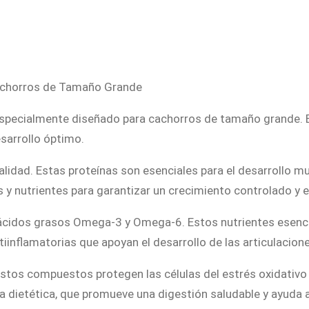
b
a
c
J
Cachorros de Tamaño Grande
u
n
especialmente diseñado para cachorros de tamaño grande. 
i
esarrollo óptimo.
o
r
alidad. Estas proteínas son esenciales para el desarrollo mu
S
y nutrientes para garantizar un crecimiento controlado y ev
p
ácidos grasos Omega-3 y Omega-6. Estos nutrientes esencial
e
tiinflamatorias que apoyan el desarrollo de las articulacion
c
i
Estos compuestos protegen las células del estrés oxidativo
a
bra dietética, que promueve una digestión saludable y ayud
l