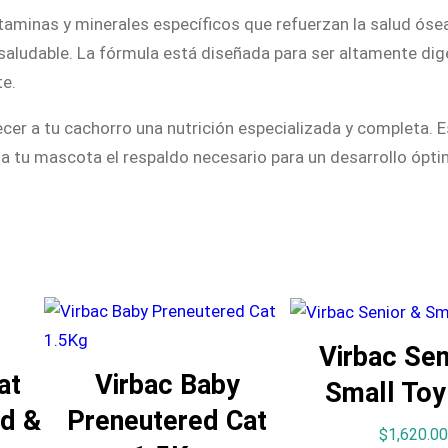
aminas y minerales específicos que refuerzan la salud ósea 
L
 saludable. La fórmula está diseñada para ser altamente di
a
te.
r
g
recer a tu cachorro una nutrición especializada y completa.
e
a tu mascota el respaldo necesario para un desarrollo óptim
1
2
K
g
c
a
n
Virbac Sen
t
at
Virbac Baby
Small Toy
i
d &
Preneutered Cat
d
$
1,620.00