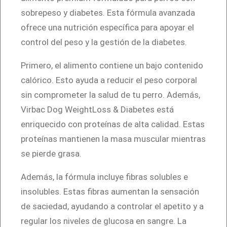
t
sobrepeso y diabetes. Esta fórmula avanzada
L
ofrece una nutrición específica para apoyar el
o
control del peso y la gestión de la diabetes.
s
Primero, el alimento contiene un bajo contenido
s
calórico. Esto ayuda a reducir el peso corporal
&
sin comprometer la salud de tu perro. Además,
D
Virbac Dog WeightLoss & Diabetes está
i
enriquecido con proteínas de alta calidad. Estas
a
proteínas mantienen la masa muscular mientras
b
se pierde grasa.
e
t
Además, la fórmula incluye fibras solubles e
e
insolubles. Estas fibras aumentan la sensación
s
de saciedad, ayudando a controlar el apetito y a
3
regular los niveles de glucosa en sangre. La