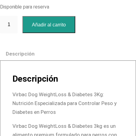
Disponible para reserva
V
Añadir al carrito
i
r
b
Descripción
a
c
D
Descripción
o
g
Virbac Dog WeightLoss & Diabetes 3Kg:
W
Nutrición Especializada para Controlar Peso y
e
Diabetes en Perros
i
g
Virbac Dog WeightLoss & Diabetes 3kg es un
h
alimento premium formulado para perros con