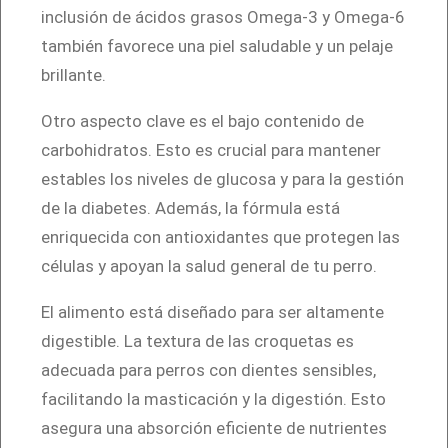
K
inclusión de ácidos grasos Omega-3 y Omega-6
g
también favorece una piel saludable y un pelaje
c
brillante.
a
Otro aspecto clave es el bajo contenido de
n
carbohidratos. Esto es crucial para mantener
t
estables los niveles de glucosa y para la gestión
i
de la diabetes. Además, la fórmula está
d
enriquecida con antioxidantes que protegen las
a
células y apoyan la salud general de tu perro.
d
El alimento está diseñado para ser altamente
digestible. La textura de las croquetas es
adecuada para perros con dientes sensibles,
facilitando la masticación y la digestión. Esto
asegura una absorción eficiente de nutrientes