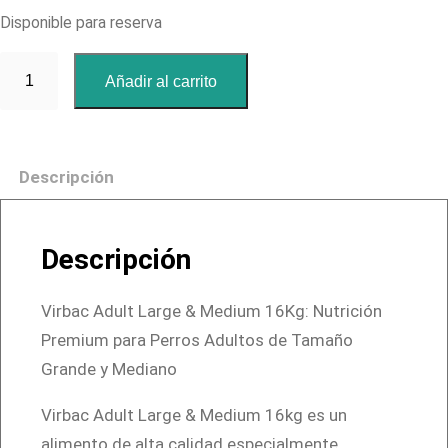
Disponible para reserva
V
Añadir al carrito
i
r
b
Descripción
a
c
A
Descripción
d
u
Virbac Adult Large & Medium 16Kg: Nutrición
l
Premium para Perros Adultos de Tamaño
t
Grande y Mediano
L
a
Virbac Adult Large & Medium 16kg es un
r
alimento de alta calidad especialmente