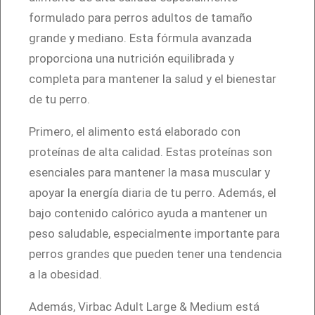
g
formulado para perros adultos de tamaño
e
grande y mediano. Esta fórmula avanzada
&
proporciona una nutrición equilibrada y
M
completa para mantener la salud y el bienestar
e
de tu perro.
d
Primero, el alimento está elaborado con
i
proteínas de alta calidad. Estas proteínas son
u
esenciales para mantener la masa muscular y
m
apoyar la energía diaria de tu perro. Además, el
1
bajo contenido calórico ayuda a mantener un
6
peso saludable, especialmente importante para
K
perros grandes que pueden tener una tendencia
g
a la obesidad.
c
a
Además, Virbac Adult Large & Medium está