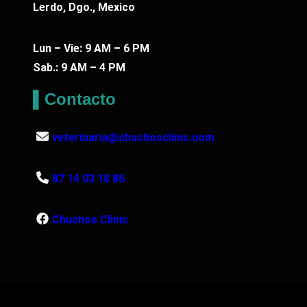
i
Lerdo, Dgo., Mexico
d
a
Lun – Vie: 9 AM – 6 PM
d
Sab.: 9 AM – 4 PM
▌Contacto
veterinaria@chuchosclinic.com
87 14 03 18 86
Chuchos Clinic