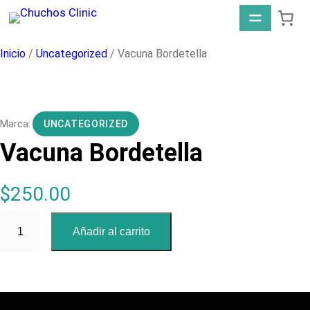
Saltar
al
contenido
Inicio
/
Uncategorized
/ Vacuna Bordetella
UNCATEGORIZED
Vacuna Bordetella
$
250.00
V
Añadir al carrito
a
c
u
n