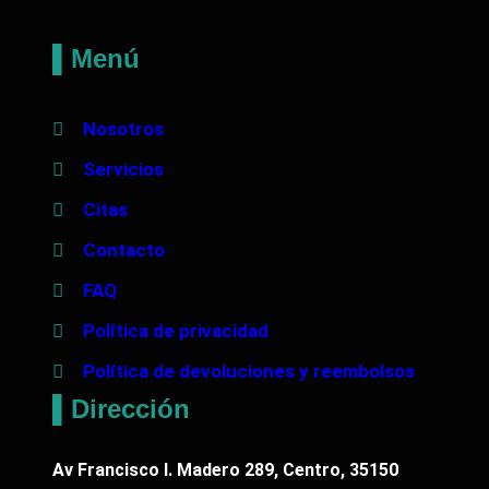
a
B
▌Menú
o
r
Nosotros
d
Servicios
e
t
Citas
e
Contacto
l
FAQ
l
Política de privacidad
a
c
Política de devoluciones y reembolsos
a
▌Dirección
n
t
Av Francisco I. Madero 289, Centro, 35150