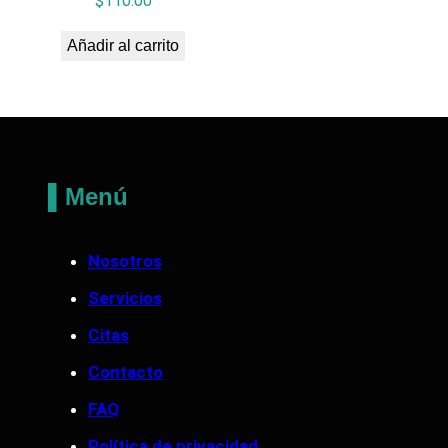
$
110.00
Añadir al carrito
▌Menú
Nosotros
Servicios
Citas
Contacto
FAQ
Política de privacidad