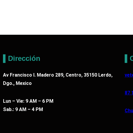
▌Dirección
▌C
Av Francisco I. Madero 289, Centro, 35150 Lerdo,
vet
Dgo., Mexico
87 
Lun – Vie: 9 AM – 6 PM
Sab.: 9 AM – 4 PM
Chu