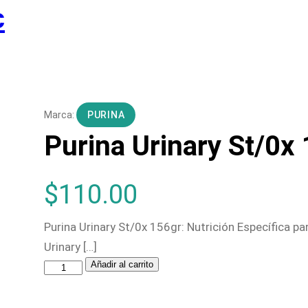
c
PURINA
Purina Urinary St/0x
$
110.00
Purina Urinary St/0x 156gr: Nutrición Específica par
Urinary […]
P
Añadir al carrito
u
r