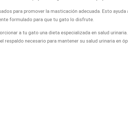
1
sados para promover la masticación adecuada. Esto ayuda a 
5
te formulado para que tu gato lo disfrute.
6
g
rcionar a tu gato una dieta especializada en salud urinaria
r
el respaldo necesario para mantener su salud urinaria en ó
c
a
n
t
i
d
a
d