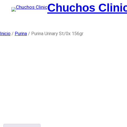
Saltar
Chuchos Clini
al
contenido
Inicio
/
Purina
/ Purina Urinary St/0x 156gr