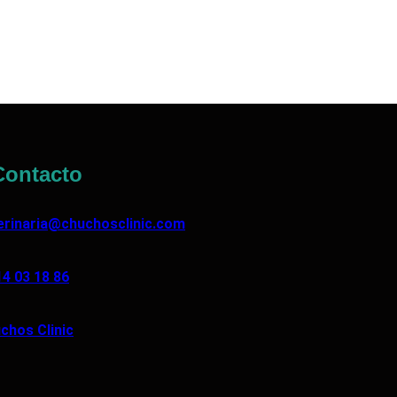
ontacto
erinaria@chuchosclinic.com
14 03 18 86
chos Clinic