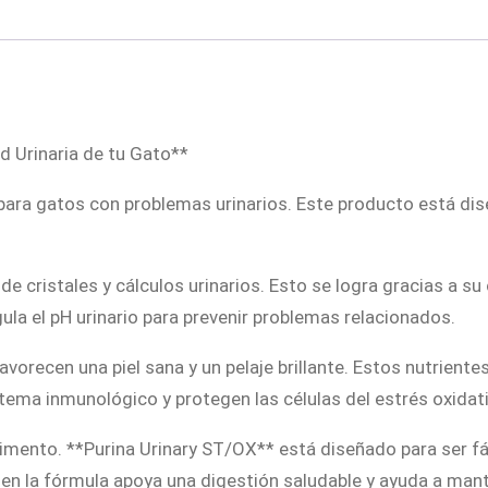
i
n
a
U
ud Urinaria de tu Gato**
r
i
para gatos con problemas urinarios. Este producto está dis
n
a
r
de cristales y cálculos urinarios. Esto se logra gracias a s
y
ula el pH urinario para prevenir problemas relacionados.
S
vorecen una piel sana y un pelaje brillante. Estos nutrientes
t
tema inmunológico y protegen las células del estrés oxidat
/
0
alimento. **Purina Urinary ST/OX** está diseñado para ser 
x
 en la fórmula apoya una digestión saludable y ayuda a mant