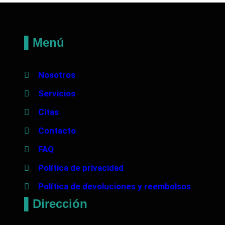
o
t
o
▌Menú
r
L
Nosotros
4
Servicios
7
.
Citas
0
Contacto
1
FAQ
0
Política de privacidad
0
m
Política de devoluciones y reembolsos
l
▌Dirección
.