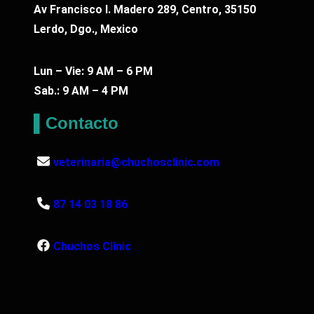
c
Av Francisco I. Madero 289, Centro, 35150
a
Lerdo, Dgo., Mexico
n
t
Lun – Vie: 9 AM – 6 PM
i
Sab.: 9 AM – 4 PM
d
▌Contacto
a
d
veterinaria@chuchosclinic.com
87 14 03 18 86
Chuchos Clinic