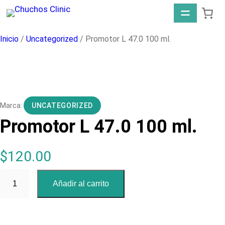
Saltar
al
contenido
Inicio
/
Uncategorized
/ Promotor L 47.0 100 ml.
UNCATEGORIZED
Promotor L 47.0 100 ml.
$
120.00
P
Añadir al carrito
r
o
m