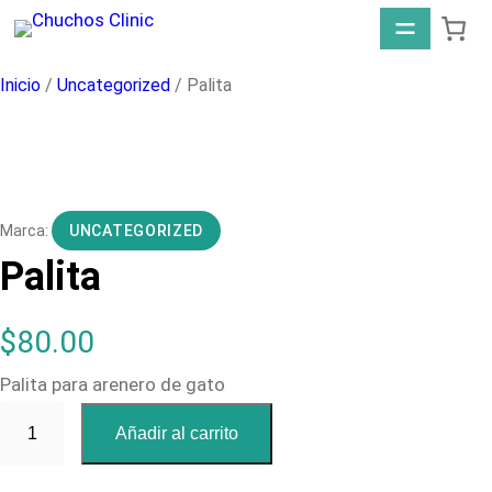
Saltar
al
contenido
Inicio
/
Uncategorized
/ Palita
UNCATEGORIZED
Palita
$
80.00
Palita para arenero de gato
P
Añadir al carrito
a
l