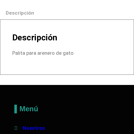
i
Descripción
t
a
c
Descripción
a
n
Palita para arenero de gato
t
i
d
a
d
▌Menú
Nosotros