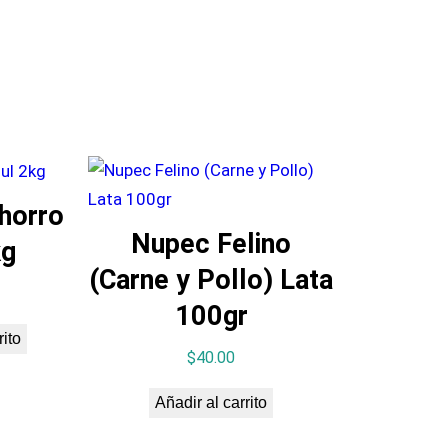
horro
Nupec Felino
kg
(Carne y Pollo) Lata
100gr
rito
$
40.00
Añadir al carrito