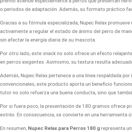
premio atiende especialmente a perros que presentan nervi
o periodos de adaptación. Además, su formato práctico facil
Gracias a su fórmula especializada, Nupec Relax promueve 
activamente a regular el estado de ánimo del perro de mane
sin afectar la energía diaria de su mascota.
Por otro lado, este snack no solo ofrece un efecto relajant
en perros exigentes. Asimismo, su textura resulta adecuad
Además, Nupec Relax pertenece a una línea respaldada por in
convencionales, este producto aporta un beneficio funcional 
tutor no solo refuerza una buena conducta, sino que también
Por si fuera poco, la presentación de 180 gramos ofrece p
estrés. En consecuencia, se convierte en una herramienta út
En resumen,
Nupec Relax para Perros 180 g
representa una