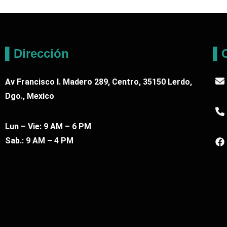
▌Dirección
▌C
Av Francisco I. Madero 289, Centro, 35150 Lerdo,
Dgo., Mexico
Lun – Vie: 9 AM – 6 PM
Sab.: 9 AM – 4 PM