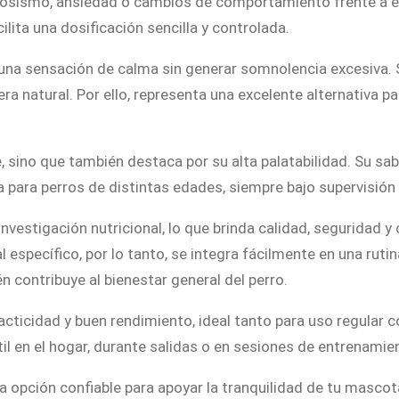
osismo, ansiedad o cambios de comportamiento frente a est
ita una dosificación sencilla y controlada.
una sensación de calma sin generar somnolencia excesiva. 
ra natural. Por ello, representa una excelente alternativa 
e, sino que también destaca por su alta palatabilidad. Su sa
a para perros de distintas edades, siempre bajo supervisió
vestigación nutricional, lo que brinda calidad, seguridad y
específico, por lo tanto, se integra fácilmente en una rutin
 contribuye al bienestar general del perro.
racticidad y buen rendimiento, ideal tanto para uso regul
il en el hogar, durante salidas o en sesiones de entrenamie
 opción confiable para apoyar la tranquilidad de tu mascot