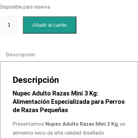
Disponible para reserva
N
Añadir al carrito
u
p
e
Descripción
c
A
d
Descripción
u
l
Nupec Adulto Razas Mini 3 Kg:
t
Alimentación Especializada para Perros
o
de Razas Pequeñas
R
Presentamos
Nupec Adulto Razas Mini 3 Kg
, un
a
alimento seco de alta calidad diseñado
z