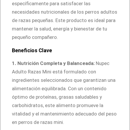
específicamente para satisfacer las
a
necesidades nutricionales de los perros adultos
s
de razas pequeñas. Este producto es ideal para
M
mantener la salud, energía y bienestar de tu
i
pequeño compañero.
n
i
Beneficios Clave
3
1. Nutrición Completa y Balanceada:
Nupec
K
Adulto Razas Mini está formulado con
g
ingredientes seleccionados que garantizan una
c
alimentación equilibrada. Con un contenido
a
óptimo de proteínas, grasas saludables y
n
carbohidratos, este alimento promueve la
t
vitalidad y el mantenimiento adecuado del peso
i
en perros de razas mini.
d