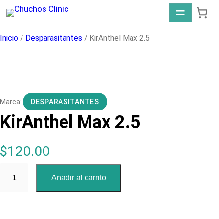
Saltar
al
contenido
Inicio
/
Desparasitantes
/ KirAnthel Max 2.5
DESPARASITANTES
KirAnthel Max 2.5
$
120.00
K
Añadir al carrito
i
r
A