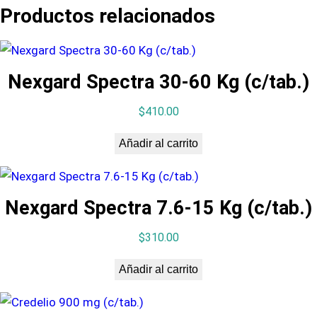
n
Productos relacionados
t
h
e
Nexgard Spectra 30-60 Kg (c/tab.)
l
$
410.00
M
a
Añadir al carrito
x
2
.
Nexgard Spectra 7.6-15 Kg (c/tab.)
5
c
$
310.00
a
Añadir al carrito
n
t