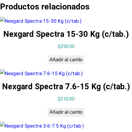
a
Productos relacionados
r
a
s
Nexgard Spectra 15-30 Kg (c/tab.)
i
$
390.00
t
a
Añadir al carrito
c
i
ó
Nexgard Spectra 7.6-15 Kg (c/tab.)
n
s
$
310.00
u
Añadir al carrito
s
p