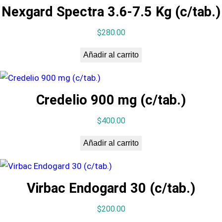
.
Nexgard Spectra 3.6-7.5 Kg (c/tab.)
c
a
$
280.00
n
Añadir al carrito
t
i
d
Credelio 900 mg (c/tab.)
a
d
$
400.00
Añadir al carrito
Virbac Endogard 30 (c/tab.)
$
200.00