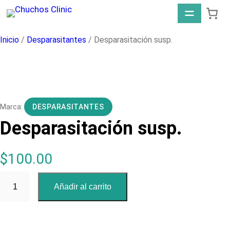
Saltar
al
contenido
Inicio
/
Desparasitantes
/ Desparasitación susp.
DESPARASITANTES
Desparasitación susp.
$
100.00
D
Añadir al carrito
e
s
p