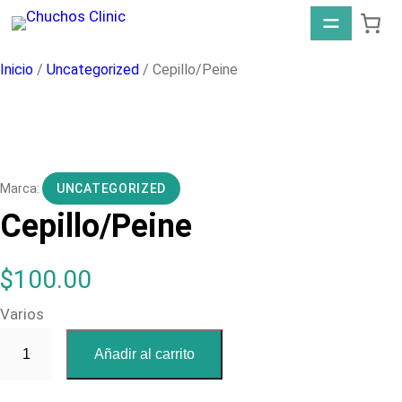
Saltar
al
contenido
Inicio
/
Uncategorized
/ Cepillo/Peine
UNCATEGORIZED
Cepillo/Peine
$
100.00
Varios
C
Añadir al carrito
e
p