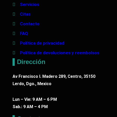
d
Servicios
a
Citas
d
Contacto
FAQ
Política de privacidad
Política de devoluciones y reembolsos
▌Dirección
Av Francisco I. Madero 289, Centro, 35150
Lerdo, Dgo., Mexico
Lun – Vie: 9 AM – 6 PM
Sab.: 9 AM – 4 PM