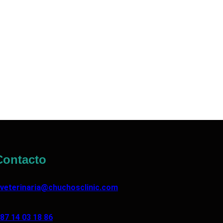
ontacto
veterinaria@chuchosclinic.com
87 14 03 18 86