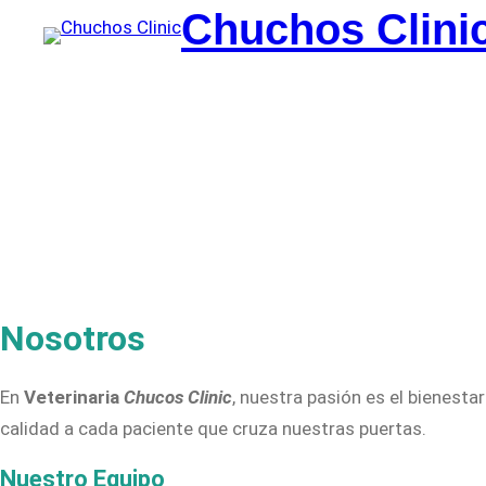
Saltar
Chuchos Clini
al
contenido
Nosotros
En
Veterinaria
Chucos Clinic
, nuestra pasión es el bienest
calidad a cada paciente que cruza nuestras puertas.
Nuestro Equipo